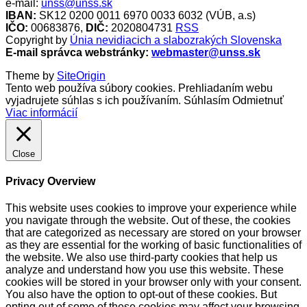
e-mail:
unss@unss.sk
IBAN:
SK12 0200 0011 6970 0033 6032 (VÚB, a.s)
IČO:
00683876,
DIČ:
2020804731
RSS
Copyright by
Únia nevidiacich a slabozrakých Slovenska
E-mail správca webstránky:
webmaster@unss.sk
Theme by
SiteOrigin
Tento web používa súbory cookies. Prehliadaním webu
vyjadrujete súhlas s ich používaním.
Súhlasím
Odmietnuť
Viac informácií
Close
Privacy Overview
This website uses cookies to improve your experience while
you navigate through the website. Out of these, the cookies
that are categorized as necessary are stored on your browser
as they are essential for the working of basic functionalities of
the website. We also use third-party cookies that help us
analyze and understand how you use this website. These
cookies will be stored in your browser only with your consent.
You also have the option to opt-out of these cookies. But
opting out of some of these cookies may affect your browsing