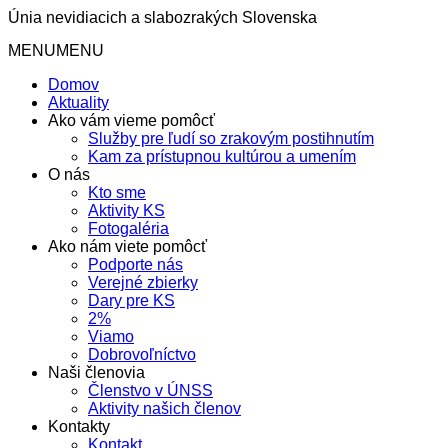
Únia nevidiacich a slabozrakých Slovenska
MENU
MENU
Domov
Aktuality
Ako vám vieme pomôcť
Služby pre ľudí so zrakovým postihnutím
Kam za prístupnou kultúrou a umením
O nás
Kto sme
Aktivity KS
Fotogaléria
Ako nám viete pomôcť
Podporte nás
Verejné zbierky
Dary pre KS
2%
Viamo
Dobrovoľníctvo
Naši členovia
Členstvo v ÚNSS
Aktivity našich členov
Kontakty
Kontakt