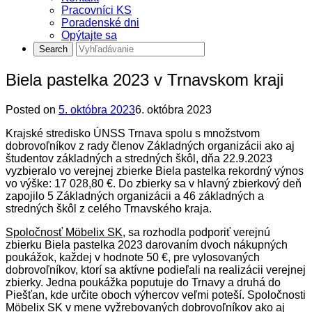
Pracovníci KS
Poradenské dni
Opýtajte sa
Biela pastelka 2023 v Trnavskom kraji
Posted on
5. októbra 2023
6. októbra 2023
Krajské stredisko ÚNSS Trnava spolu s množstvom
dobrovoľníkov z rady členov Základných organizácii ako aj
študentov základných a stredných škôl, dňa 22.9.2023
vyzbieralo vo verejnej zbierke Biela pastelka rekordný výnos
vo výške: 17 028,80 €. Do zbierky sa v hlavný zbierkový deň
zapojilo 5 Základných organizácii a 46 základných a
stredných škôl z celého Trnavského kraja.
Spoločnosť Möbelix SK
, sa rozhodla podporiť verejnú
zbierku Biela pastelka 2023 darovaním dvoch nákupných
poukážok, každej v hodnote 50 €, pre vylosovaných
dobrovoľníkov, ktorí sa aktívne podieľali na realizácii verejnej
zbierky. Jedna poukážka poputuje do Trnavy a druhá do
Piešťan, kde určite oboch výhercov veľmi poteší. Spoločnosti
Möbelix SK v mene vyžrebovaných dobrovoľníkov ako aj