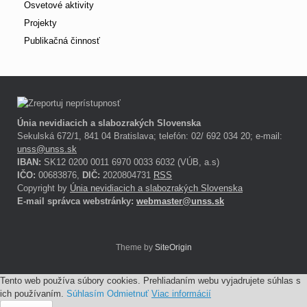
Osvetové aktivity
Projekty
Publikačná činnosť
Únia nevidiacich a slabozrakých Slovenska
Sekulská 672/1, 841 04 Bratislava; telefón: 02/ 692 034 20; e-mail:
unss@unss.sk
IBAN:
SK12 0200 0011 6970 0033 6032 (VÚB, a.s)
IČO:
00683876,
DIČ:
2020804731
RSS
Copyright by
Únia nevidiacich a slabozrakých Slovenska
E-mail správca webstránky:
webmaster@unss.sk
Theme by
SiteOrigin
Tento web používa súbory cookies. Prehliadaním webu vyjadrujete súhlas s
ich používaním.
Súhlasím
Odmietnuť
Viac informácií