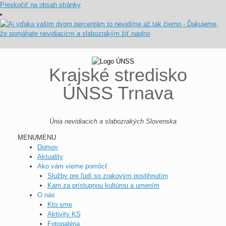
Preskočiť na obsah stránky
Krajské stredisko
ÚNSS Trnava
Únia nevidiacich a slabozrakých Slovenska
MENU
MENU
Domov
Aktuality
Ako vám vieme pomôcť
Služby pre ľudí so zrakovým postihnutím
Kam za prístupnou kultúrou a umením
O nás
Kto sme
Aktivity KS
Fotogaléria