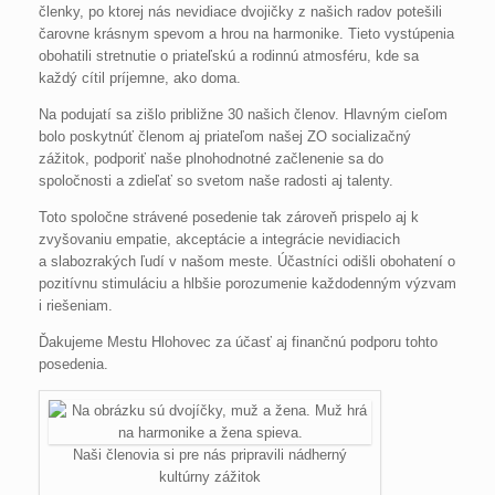
členky, po ktorej nás nevidiace dvojičky z našich radov potešili
čarovne krásnym spevom a hrou na harmonike. Tieto vystúpenia
obohatili stretnutie o priateľskú a rodinnú atmosféru, kde sa
každý cítil príjemne, ako doma.
Na podujatí sa zišlo približne 30 našich členov. Hlavným cieľom
bolo poskytnúť členom aj priateľom našej ZO socializačný
zážitok, podporiť naše plnohodnotné začlenenie sa do
spoločnosti a zdieľať so svetom naše radosti aj talenty.
Toto spoločne strávené posedenie tak zároveň prispelo aj k
zvyšovaniu empatie, akceptácie a integrácie nevidiacich
a slabozrakých ľudí v našom meste. Účastníci odišli obohatení o
pozitívnu stimuláciu a hlbšie porozumenie každodenným výzvam
i riešeniam.
Ďakujeme Mestu Hlohovec za účasť aj finančnú podporu tohto
posedenia.
Naši členovia si pre nás pripravili nádherný
kultúrny zážitok