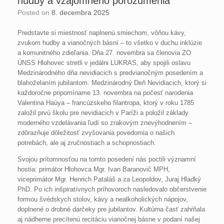
hudby a vzájomného porozumenia
Posted on
8. decembra 2025
Predstavte si miestnosť naplnenú smiechom, vôňou kávy,
zvukom hudby a vianočných básní – to všetko v duchu inklúzie
a komunitného zdieľania. Dňa 27. novembra sa členovia ZO
ÚNSS Hlohovec stretli v jedálni LUKRAS, aby spojili oslavu
Medzinárodného dňa nevidiacich s predvian
očným posedením a
blahoželaním jubilantom. Medzinárodný Deň Nevidiacich, ktorý si
každoročne pripomíname 13. novembra na počesť narodenia
Valentina Haüya – francúzskeho filantropa, ktorý v roku 1785
založil prvú školu pre nevidiacich v Paríži a položil základy
moderného vzdelávania ľudí so zrakovým znevýhodnením –
zdôrazňuje dôležitosť zvyšovania povedomia o našich
potrebách, ale aj zručnostiach a schopnostiach.
Svojou prítomnosťou na tomto posedení nás poctili významní
hostia: primátor Hlohovca Mgr. Ivan Baranovič MPH,
viceprimátor Mgr. Henrich Pataláš a za Leopoldov, Juraj Hladký
PhD. Po ich inšpiratívnych príhovoroch nasledovalo občerstvenie
formou švédskych stolov, kávy a nealkoholických nápojov,
doplnené o drobné darčeky pre jubilantov. Kultúrna časť zahŕňala
aj nádherne precítenú recitáciu vianočnej básne v podaní našej